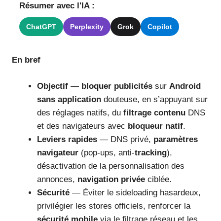
Résumer avec l'IA :
ChatGPT
Perplexity
Grok
Copilot
En bref
Objectif
—
bloquer publicités
sur
Android
sans application
douteuse, en s’appuyant sur
des réglages natifs, du
filtrage contenu
DNS
et des navigateurs avec
bloqueur natif
.
Leviers rapides
— DNS privé,
paramètres
navigateur
(pop-ups, anti-
tracking
),
désactivation de la personnalisation des
annonces,
navigation privée
ciblée.
Sécurité
— Éviter le sideloading hasardeux,
privilégier les stores officiels, renforcer la
sécurité mobile
via le filtrage réseau et les