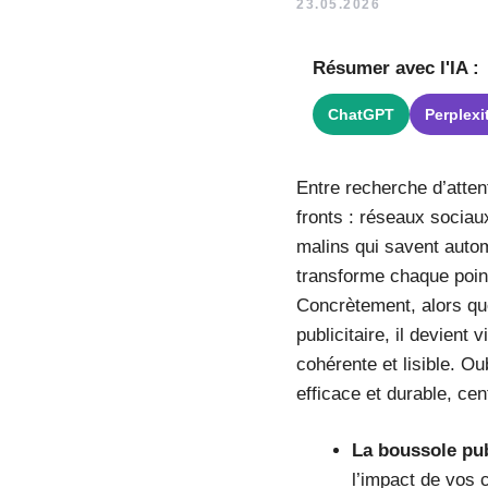
23.05.2026
Résumer avec l'IA :
ChatGPT
Perplexi
Entre recherche d’attenti
fronts : réseaux sociaux
malins qui savent autom
transforme chaque point
Concrètement, alors que
publicitaire, il devien
cohérente et lisible. Ou
efficace et durable, cen
La boussole pub
l’impact de vos 