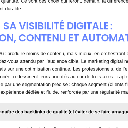
a quantité. Ce sont ces choix qui feront, demain, la différence 
t durable.
SA VISIBILITÉ DIGITALE :
ION, CONTENU ET AUTOMA
26 : produire moins de contenu, mais mieux, en orchestrant 
dez-vous attendu par l’audience cible. Le marketing digital n
mais sur une optimisation continue. Les professionnels, de l’
nnée, redessinent leurs priorités autour de trois axes : capter,
sse par une segmentation précise : chaque segment (clients f
expérience dédiée et fluide, renforcée par une régularité maî
ître des backlinks de qualité (et éviter de se faire arnaqu