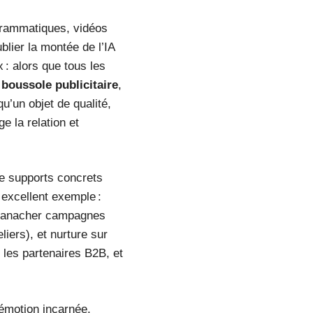
ogrammatiques, vidéos
lier la montée de l’IA
 : alors que tous les
a
boussole publicitaire
,
’un objet de qualité,
e la relation et
de supports concrets
 excellent exemple :
e panacher campagnes
iers), et nurture sur
 les partenaires B2B, et
 émotion incarnée.