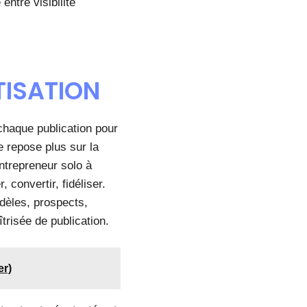
entre visibilité
TISATION
chaque publication pour
e repose plus sur la
entrepreneur solo à
 convertir, fidéliser.
idèles, prospects,
trisée de publication.
er)