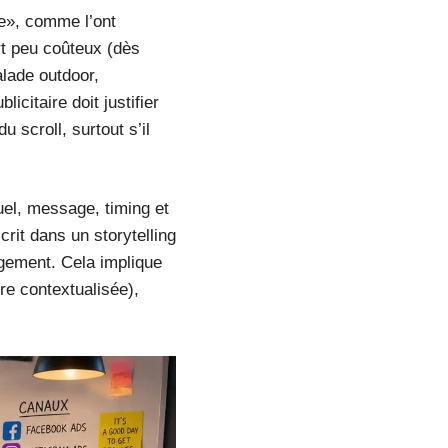
sse», comme l’ont
t peu coûteux (dès
lade outdoor,
citaire doit justifier
 scroll, surtout s’il
isuel, message, timing et
crit dans un storytelling
agement. Cela implique
fre contextualisée),