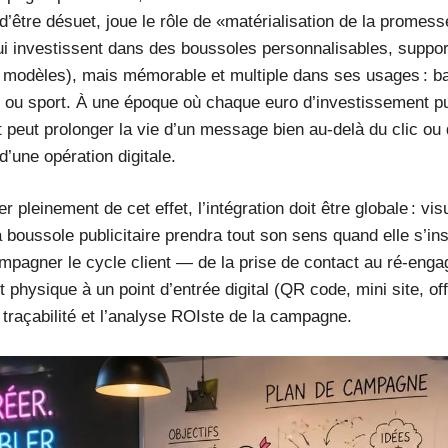
in d’être désuet, joue le rôle de «matérialisation de la prome
i investissent dans des boussoles personnalisables, suppor
s modèles), mais mémorable et multiple dans ses usages : ba
 ou sport. À une époque où chaque euro d’investissement publi
 peut prolonger la vie d’un message bien au-delà du clic ou du
’une opération digitale.
er pleinement de cet effet, l’intégration doit être globale : v
a boussole publicitaire prendra tout son sens quand elle s’ins
mpagner le cycle client — de la prise de contact au ré-eng
 physique à un point d’entrée digital (QR code, mini site, of
a traçabilité et l’analyse ROIste de la campagne.