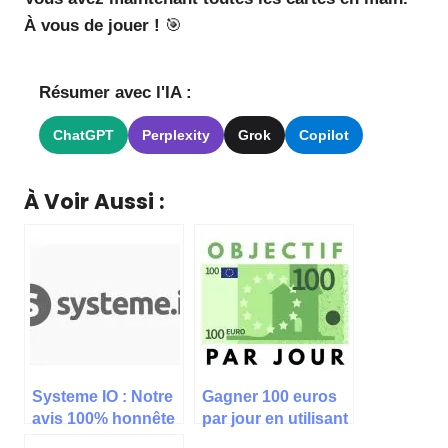
À vous de jouer !
🎯
Résumer avec l'IA :
ChatGPT
Perplexity
Grok
Copilot
À Voir Aussi :
Systeme IO : Notre
Gagner 100 euros
avis 100% honnête
par jour en utilisant
le net : le guide qui