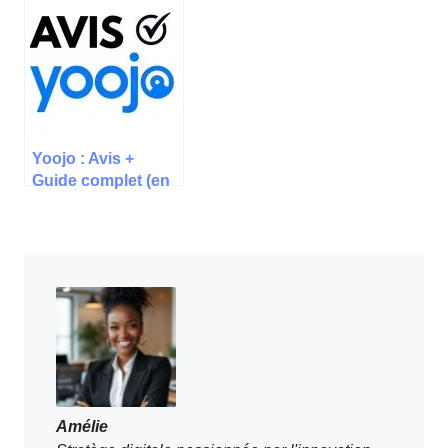
va changer votre
vie
Yoojo : Avis +
Guide complet (en
2025)
Amélie