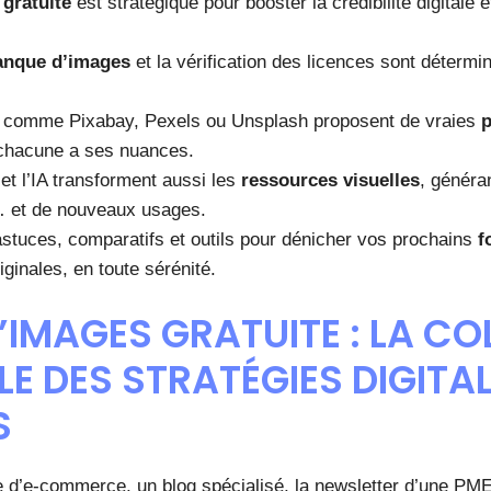
gratuite
est stratégique pour booster la crédibilité digitale 
anque d’images
et la vérification des licences sont détermi
 comme Pixabay, Pexels ou Unsplash proposent de vraies
 chacune a ses nuances.
et l’IA transforment aussi les
ressources visuelles
, généra
… et de nouveaux usages.
tuces, comparatifs et outils pour dénicher vos prochains
f
riginales, en toute sérénité.
’IMAGES GRATUITE : LA C
E DES STRATÉGIES DIGITA
S
e d’e-commerce, un blog spécialisé, la newsletter d’une PME