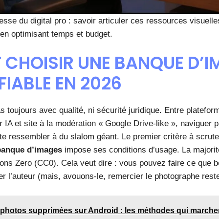
esse du digital pro : savoir articuler ces ressources visuell
t en optimisant temps et budget.
CHOISIR UNE BANQUE D’I
FIABLE EN 2026
 toujours avec qualité, ni sécurité juridique. Entre platef
 IA et site à la modération « Google Drive-like », naviguer p
te ressembler à du slalom géant. Le premier critère à scrute
banque d’images
impose ses conditions d’usage. La majorité
ns Zero (CC0). Cela veut dire : vous pouvez faire ce que 
 l’auteur (mais, avouons-le, remercier le photographe reste 
photos supprimées sur Android : les méthodes qui marche