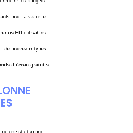
et réduire les budgets
nants pour la sécurité
photos HD
utilisables
nt de nouveaux types
onds d’écran gratuits
OLONNE
LES
 ou une startup qui