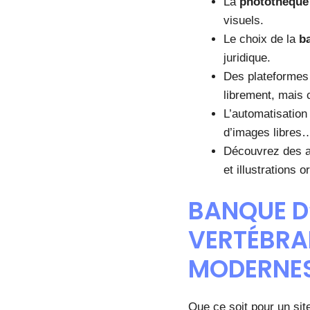
La
photothèque 
visuels.
Le choix de la
b
juridique.
Des plateformes
librement, mais
L’automatisation 
d’images libres
Découvrez des as
et illustrations o
BANQUE D
VERTÉBRAL
MODERNE
Que ce soit pour un sit