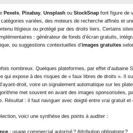
me
Pexels
,
Pixabay
,
Unsplash
ou
StockSnap
font figure de 
 catégories variées, des moteurs de recherche affinés et un
ntenu litigieux ou protégé par des droits tiers. Certains sites
mplémentaires : générateur de fonds d’écran gratuits, intégr
hique, ou suggestions contextuelles d’
images gratuites
selon
efois nombreux. Quelques plateformes, par effet d’aubaine S
 qui expose à des risques de « faux libres de droits ». Il suf
d’ayant-droit, voire un signalement automatique sur les plat
’algorithme met souvent en avant des images sponsorisées, p
 Résultat : il faut naviguer avec doigté entre vrai gratuit et
lection, voici une synthèse des points à auditer :
ence
: usage commercial autorisé ? Attribution obligatoire ?