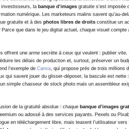
 investisseurs, la
banque d’images
gratuite s’est imposée 
ormation numérique. Les marketeurs malins savent qu’au-delà
ue gratuite et à des
photos libres de droits
constitue un ac
? Parce que dans le jeu digital actuel, chaque visuel compt
s offrent une arme secrète à ceux qui veulent : publier vite
éduire les délais de production et, surtout, préserver un b
rend l’exemple de
Canva
, qui propose près de trois millions 
ux qui savent jouer du glisser-déposer, la bascule est nette : l
s un simple chasseur de stock photo mais un assembleur exi
illusion de la gratuité absolue : chaque
banque d’images grat
eemium ou adossé à des services payants. Pexels ou Pixab
alogue en téléchargement libre, mais teasent l’utilisateur ve