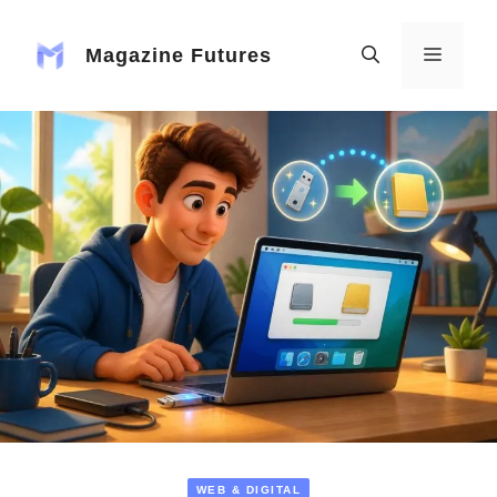
Aller
au
Magazine Futures
MENU
contenu
WEB & DIGITAL