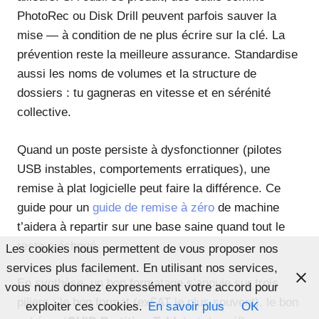
PhotoRec ou Disk Drill peuvent parfois sauver la
mise — à condition de ne plus écrire sur la clé. La
prévention reste la meilleure assurance. Standardise
aussi les noms de volumes et la structure de
dossiers : tu gagneras en vitesse et en sérénité
collective.
Quand un poste persiste à dysfonctionner (pilotes
USB instables, comportements erratiques), une
remise à plat logicielle peut faire la différence. Ce
guide pour un
guide de remise à zéro
de machine
t’aidera à repartir sur une base saine quand tout le
reste a échoué.
Les cookies nous permettent de vous proposer nos
services plus facilement. En utilisant nos services,
En synthèse, un bon formatage s’appuie sur trois
vous nous donnez expressément votre accord pour
piliers : le bon format (exFAT le plus souvent), le bon
exploiter ces cookies.
En savoir plus
OK