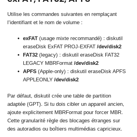
Utilise les commandes suivantes en remplaçant
l’identifiant et le nom de volume :
exFAT
(usage mixte recommandé) : diskutil
eraseDisk ExFAT PROJ-EXFAT
/dev/disk2
FAT32
(legacy) : diskutil eraseDisk FAT32
LEGACY MBRFormat
/dev/disk2
APFS
(Apple-only) : diskutil eraseDisk APFS
APPLEONLY
/dev/disk2
Par défaut, diskutil crée une table de partition
adaptée (GPT). Si tu dois cibler un appareil ancien,
ajoute explicitement MBRFormat pour forcer MBR.
Cette granularité règle des blocages étranges sur
des autoradios ou boîtiers multimédias capricieux.