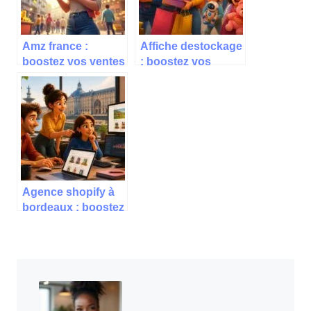
Amz france :
Affiche destockage
boostez vos ventes
: boostez vos
grâce à nos
ventes avec des
conseils exclusifs
offres irrésistibles
Agence shopify à
bordeaux : boostez
vos ventes en ligne
dès aujourd’hui !