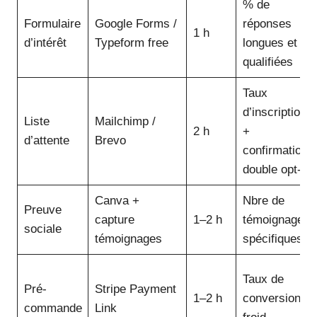
% de
Formulaire
Google Forms /
réponses
1 h
d’intérêt
Typeform free
longues et
qualifiées
Taux
d’inscription
Liste
Mailchimp /
2 h
+
d’attente
Brevo
confirmations
double opt-in
Canva +
Nbre de
Preuve
capture
1–2 h
témoignages
sociale
témoignages
spécifiques
Taux de
Pré-
Stripe Payment
1–2 h
conversion à
commande
Link