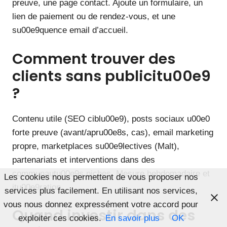
preuve, une page contact. Ajoute un formulaire, un
lien de paiement ou de rendez-vous, et une
su00e9quence email d’accueil.
Comment trouver des
clients sans publicitu00e9
?
Contenu utile (SEO ciblu00e9), posts sociaux u00e0
forte preuve (avant/apru00e8s, cas), email marketing
propre, marketplaces su00e9lectives (Malt),
partenariats et interventions dans des
communautu00e9s niches. Mesure hebdomadaire et
Les cookies nous permettent de vous proposer nos
itu00e9ration.
services plus facilement. En utilisant nos services,
vous nous donnez expressément votre accord pour
Quand investir dans des
exploiter ces cookies.
En savoir plus
OK