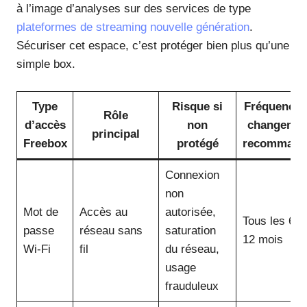
à l’image d’analyses sur des services de type
plateformes de streaming nouvelle génération
.
Sécuriser cet espace, c’est protéger bien plus qu’une
simple box.
Type
Risque si
Fréquence 
Rôle
d’accès
non
changeme
principal
Freebox
protégé
recommand
Connexion
non
Mot de
Accès au
autorisée,
Tous les 6 à
passe
réseau sans
saturation
12 mois
Wi-Fi
fil
du réseau,
usage
frauduleux