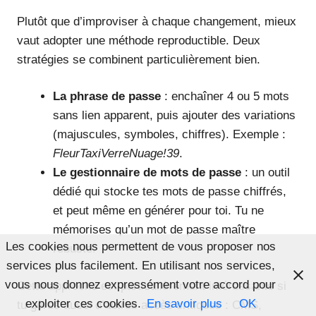
Plutôt que d’improviser à chaque changement, mieux
vaut adopter une méthode reproductible. Deux
stratégies se combinent particulièrement bien.
La phrase de passe
: enchaîner 4 ou 5 mots
sans lien apparent, puis ajouter des variations
(majuscules, symboles, chiffres). Exemple :
FleurTaxiVerreNuage!39
.
Le gestionnaire de mots de passe
: un outil
dédié qui stocke tes mots de passe chiffrés,
et peut même en générer pour toi. Tu ne
mémorises qu’un mot de passe maître
Les cookies nous permettent de vous proposer nos
robuste.
services plus facilement. En utilisant nos services,
vous nous donnez expressément votre accord pour
Cette approche est particulièrement intéressante si
exploiter ces cookies.
En savoir plus
OK
tu gères aussi d’autres accès critiques : CMS,