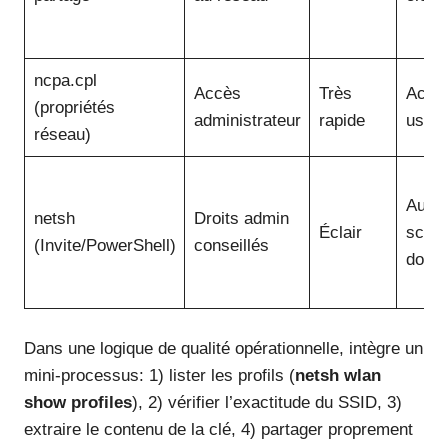
ncpa.cpl
Accès
Très
Accè
(propriétés
administrateur
rapide
user 
réseau)
Autom
netsh
Droits admin
Éclair
script
(Invite/PowerShell)
conseillés
docum
Dans une logique de qualité opérationnelle, intègre un
mini-processus: 1) lister les profils (
netsh wlan
show profiles
), 2) vérifier l’exactitude du SSID, 3)
extraire le contenu de la clé, 4) partager proprement