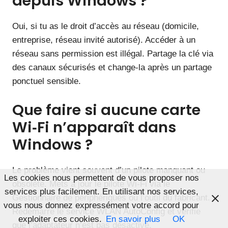
depuis Windows ?
Oui, si tu as le droit d’accès au réseau (domicile,
entreprise, réseau invité autorisé). Accéder à un
réseau sans permission est illégal. Partage la clé via
des canaux sécurisés et change-la après un partage
ponctuel sensible.
Que faire si aucune carte
Wi‑Fi n’apparaît dans
Windows ?
Le problème vient souvent d’un pilote manquant ou
Les cookies nous permettent de vous proposer nos
obsolète. Mets à jour le pilote Wi‑Fi via le
services plus facilement. En utilisant nos services,
Gestionnaire de périphériques ou l’outil du fabricant.
vous nous donnez expressément votre accord pour
Redémarre le service WLAN AutoConfig et vérifie
exploiter ces cookies.
En savoir plus
OK
que l’adaptateur n’est pas désactivé.