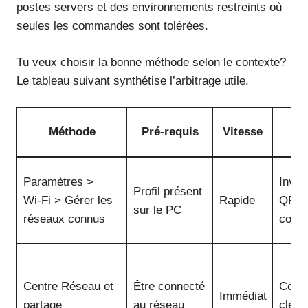
postes servers et des environnements restreints où
seules les commandes sont tolérées.
Tu veux choisir la bonne méthode selon le contexte?
Le tableau suivant synthétise l’arbitrage utile.
Q
Méthode
Pré-requis
Vitesse
l’
Paramètres >
Invent
Profil présent
Wi‑Fi > Gérer les
Rapide
QR c
sur le PC
réseaux connus
conne
Centre Réseau et
Être connecté
Confi
Immédiat
partage
au réseau
clé a